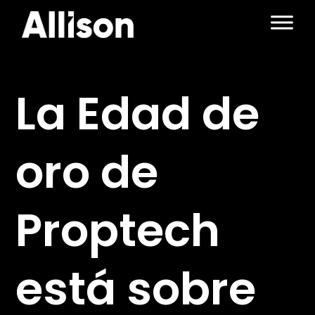
Skip
to
content
La Edad de
oro de
Proptech
está sobre